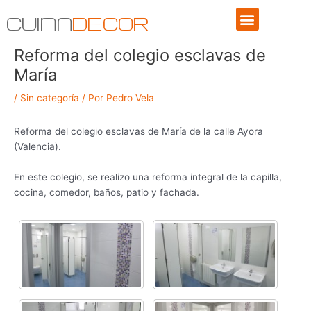
Ir
Menu
CUINA
DECOR
al
contenido
Reforma del colegio esclavas de
Navegación
de
María
entradas
/
Sin categoría
/ Por
Pedro Vela
Reforma del colegio esclavas de María de la calle Ayora
(Valencia).
En este colegio, se realizo una reforma integral de la capilla,
cocina, comedor, baños, patio y fachada.